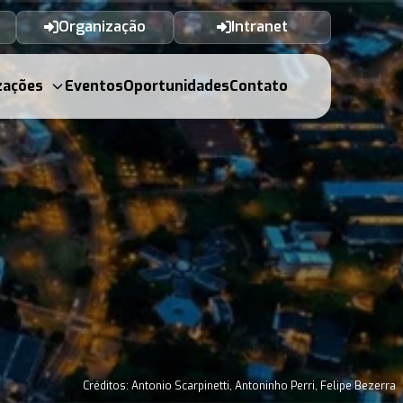
Organização
Intranet
zações
Eventos
Oportunidades
Contato
Créditos: Antonio Scarpinetti, Antoninho Perri, Felipe Bezerra