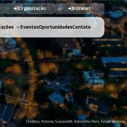
Organização
Intranet
zações
Eventos
Oportunidades
Contato
Créditos: Antonio Scarpinetti, Antoninho Perri, Felipe Bezerra