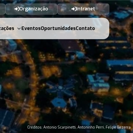
Organização
Intranet
zações
Eventos
Oportunidades
Contato
Créditos: Antonio Scarpinetti, Antoninho Perri, Felipe Bezerra