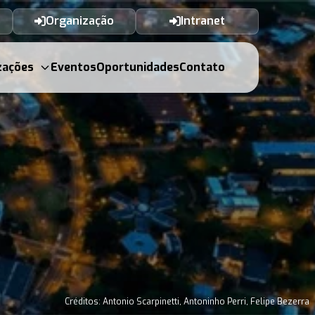
Organização
Intranet
zações
Eventos
Oportunidades
Contato
Créditos: Antonio Scarpinetti, Antoninho Perri, Felipe Bezerra