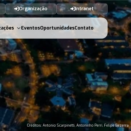
Organização
Intranet
zações
Eventos
Oportunidades
Contato
Créditos: Antonio Scarpinetti, Antoninho Perri, Felipe Bezerra