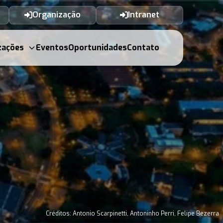
Organização
Intranet
zações
Eventos
Oportunidades
Contato
Créditos: Antonio Scarpinetti, Antoninho Perri, Felipe Bezerra