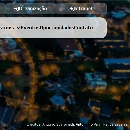
Organização
Intranet
zações
Eventos
Oportunidades
Contato
Créditos: Antonio Scarpinetti, Antoninho Perri, Felipe Bezerra