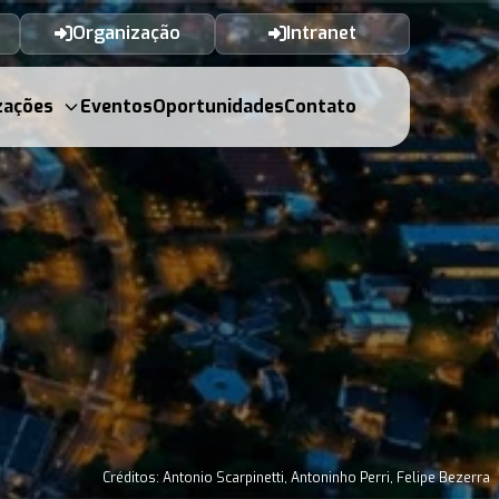
Organização
Intranet
zações
Eventos
Oportunidades
Contato
Créditos: Antonio Scarpinetti, Antoninho Perri, Felipe Bezerra