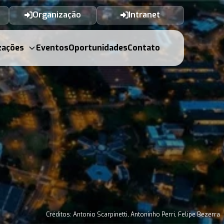
Organização
Intranet
zações
Eventos
Oportunidades
Contato
Créditos: Antonio Scarpinetti, Antoninho Perri, Felipe Bezerra