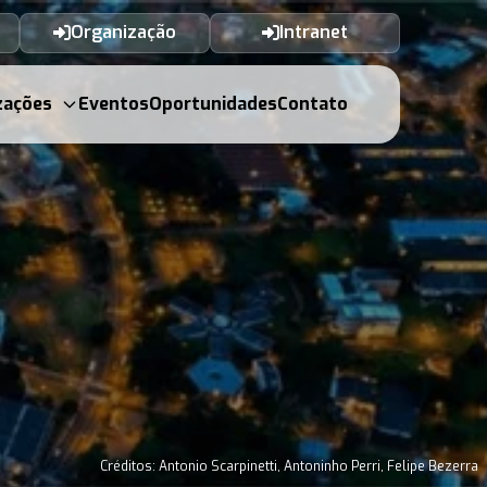
Organização
Intranet
zações
Eventos
Oportunidades
Contato
Créditos: Antonio Scarpinetti, Antoninho Perri, Felipe Bezerra