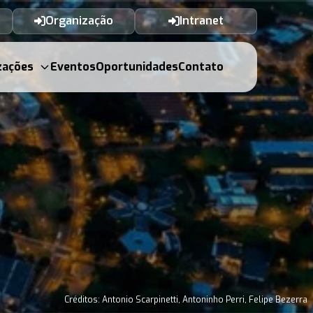
Organização
Intranet
zações
Eventos
Oportunidades
Contato
Créditos: Antonio Scarpinetti, Antoninho Perri, Felipe Bezerra