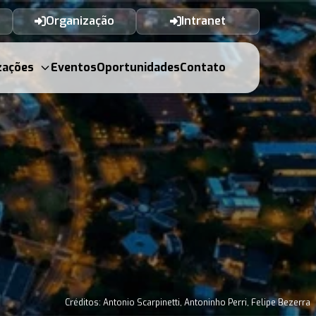
Organização
Intranet
zações
Eventos
Oportunidades
Contato
Créditos: Antonio Scarpinetti, Antoninho Perri, Felipe Bezerra