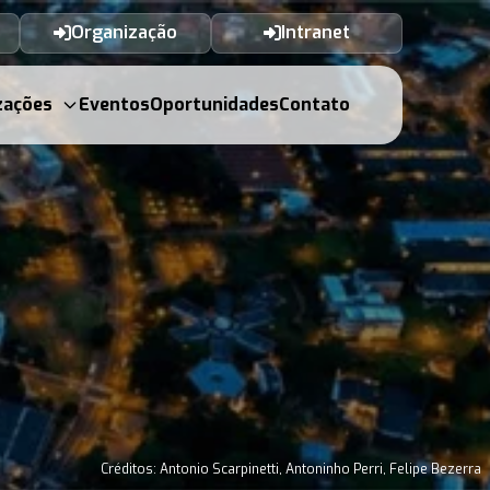
Organização
Intranet
zações
Eventos
Oportunidades
Contato
Créditos: Antonio Scarpinetti, Antoninho Perri, Felipe Bezerra