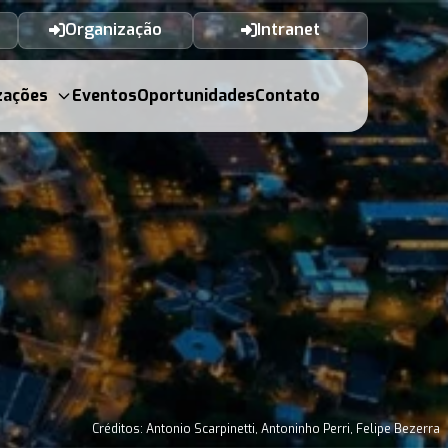
Organização
Intranet
zações
Eventos
Oportunidades
Contato
Créditos: Antonio Scarpinetti, Antoninho Perri, Felipe Bezerra